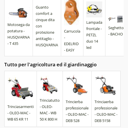
Guanto
comfort a
cinque dita
Lampada
Motosega da
con
Seghetto
frontale -
potatura -
Carrucola
protezione
- BACHO
PETZL
HUSQVARNA
-
antitaglio -
duo 14
- T 435
EDELRID
HUSQVARNA
led
- EASY
Tutto per l'agricoltura ed il giardinaggio
Trinciatutto
Trincierba
Trinciaerba
Trinciasarmenti
- OLEO-
professionale
professionale
- OLEO-MAC -
MAC - WB
- OLEO-MAC -
- OLEO-MAC -
WB 65 KR 11
50 K 800 H
DEB 528
DEB 5158