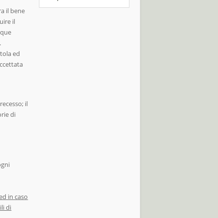
a il bene
ire il
nque
.
atola ed
accettata
recesso; il
rie di
ogni
 ed in caso
li di