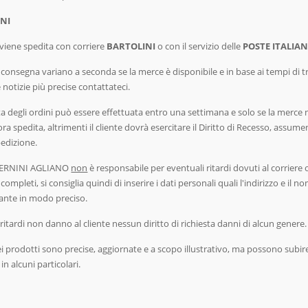
ONI
viene spedita con corriere
BARTOLINI
o con il servizio delle
POSTE ITALIAN
i consegna variano a seconda se la merce è disponibile e in base ai tempi di t
notizie più precise contattateci.
ta degli ordini può essere effettuata entro una settimana e solo se la merce
ra spedita, altrimenti il cliente dovrà esercitare il Diritto di Recesso, assume
pedizione.
 BERNINI AGLIANO
non
è responsabile per eventuali ritardi dovuti al corriere 
incompleti, si consiglia quindi di inserire i dati personali quali l'indirizzo e il n
nante in modo preciso.
ritardi non danno al cliente nessun diritto di richiesta danni di alcun genere.
ei prodotti sono precise, aggiornate e a scopo illustrativo, ma possono subir
 in alcuni particolari.