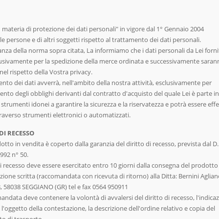
n materia di protezione dei dati personali" in vigore dal 1° Gennaio 2004
le persone e di altri soggetti rispetto al trattamento dei dati personali.
anza della norma sopra citata, La informiamo che i dati personali da Lei forn
lusivamente per la spedizione della merce ordinata e successivamente sara
 nel rispetto della Vostra privacy.
ento dei dati avverrà, nell'ambito della nostra attività, esclusivamente per
ento degli obblighi derivanti dal contratto d'acquisto del quale Lei è parte i
strumenti idonei a garantire la sicurezza e la riservatezza e potrà essere eff
raverso strumenti elettronici o automatizzati.
DI RECESSO
tto in vendita è coperto dalla garanzia del diritto di recesso, prevista dal D.
992 n° 50.
 di recesso deve essere esercitato entro 10 giorni dalla consegna del prodott
one scritta (raccomandata con ricevuta di ritorno) alla Ditta: Bernini Agliano
, 58038 SEGGIANO (GR) tel e fax 0564 950911
andata deve contenere la volontà di avvalersi del diritto di recesso, l'indica
l'oggetto della contestazione, la descrizione dell'ordine relativo e copia del
 di trasporto.