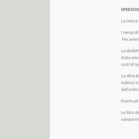
SPEDIZI
La merce 
I tempi d
Per avere 
La disdet
stata anco
costi di s
La ditta
indirizzi 
dell'ordi
Eventuali 
Le foto d
variazioni