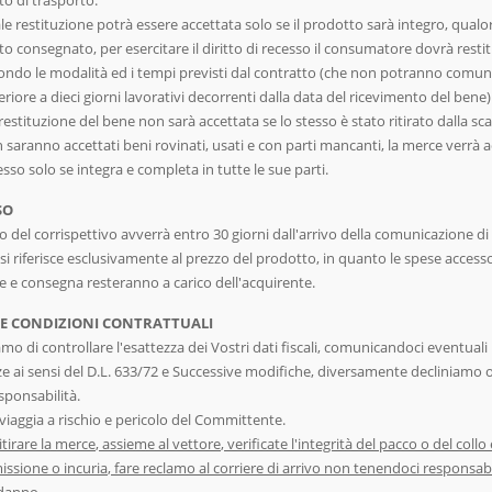
e restituzione potrà essere accettata solo se il prodotto sarà integro, qualor
ato consegnato, per esercitare il diritto di recesso il consumatore dovrà restitu
ondo le modalità ed i tempi previsti dal contratto (che non potranno comu
eriore a dieci giorni lavorativi decorrenti dalla data del ricevimento del bene)
 restituzione del bene non sarà accettata se lo stesso è stato ritirato dalla sc
 saranno accettati beni rovinati, usati e con parti mancanti, la merce verrà 
sso solo se integra e completa in tutte le sue parti.
SO
o del corrispettivo avverrà entro 30 giorni dall'arrivo della comunicazione di 
si riferisce esclusivamente al prezzo del prodotto, in quanto le spese accesso
e e consegna resteranno a carico dell'acquirente.
 E CONDIZIONI CONTRATTUALI
mo di controllare l'esattezza dei Vostri dati fiscali, comunicandoci eventuali
ze ai sensi del D.L. 633/72 e Successive modifiche, diversamente decliniamo 
sponsabilità.
viaggia a rischio e pericolo del Committente.
itirare la merce, assieme al vettore, verificate l'integrità del pacco o del collo
ssione o incuria, fare reclamo al corriere di arrivo non tenendoci responsabi
 danno.