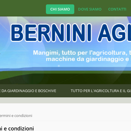
CHI SIAMO
DOVE SIAMO
CONTATTI
 DA GIARDINAGGIO E BOSCHIVE
TUTTO PER L'AGRICOLTURA E IL 
e here
ermini e condizioni
i e condizioni