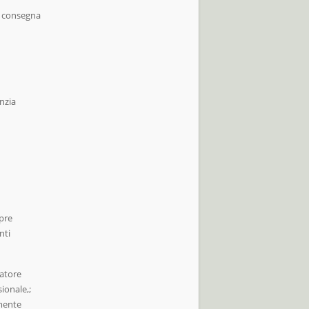
la consegna
nzia
a
mpre
anti
matore
sionale,;
amente