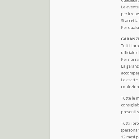
Le eventua
per irrepe
Si accett
Per quals
GARANZ
Tutti i pr
ufficiale 
Per noi ra
La garanzi
accompag
Le esatte 
confezion
Tutte le 
consigliabi
presenti s
Tutti i p
(persona f
12 mesi p