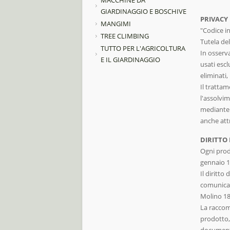
MACCHINE DA
GIARDINAGGIO E BOSCHIVE
PRIVACY
MANGIMI
"Codice i
TREE CLIMBING
Tutela del
TUTTO PER L'AGRICOLTURA
In osserv
E IL GIARDINAGGIO
usati esc
eliminati,
Il trattam
l'assolvim
mediante 
anche att
DIRITTO 
Ogni prodo
gennaio 1
Il diritto
comunicazi
Molino 18
La raccom
prodotto, 
documento