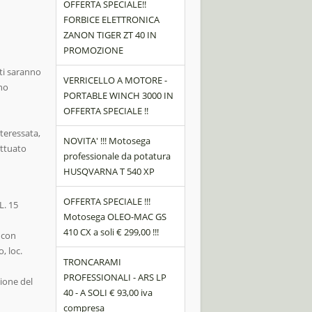
OFFERTA SPECIALE!!
FORBICE ELETTRONICA
ZANON TIGER ZT 40 IN
PROMOZIONE
iti saranno
VERRICELLO A MOTORE -
nno
PORTABLE WINCH 3000 IN
OFFERTA SPECIALE !!
nteressata,
NOVITA' !!! Motosega
ettuato
professionale da potatura
HUSQVARNA T 540 XP
OFFERTA SPECIALE !!!
L. 15
Motosega OLEO-MAC GS
410 CX a soli € 299,00 !!!
o con
, loc.
TRONCARAMI
PROFESSIONALI - ARS LP
zione del
40 - A SOLI € 93,00 iva
compresa