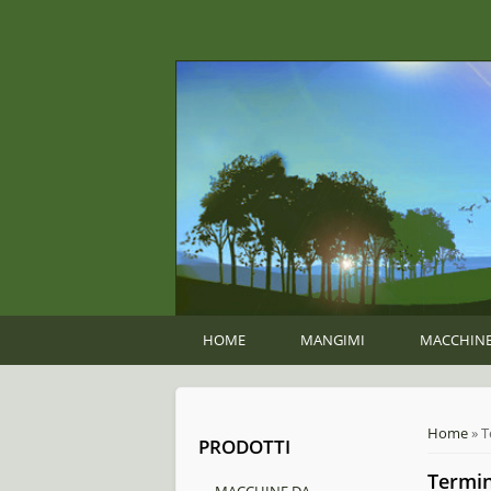
HOME
MANGIMI
MACCHINE
You ar
Home
» T
PRODOTTI
Termin