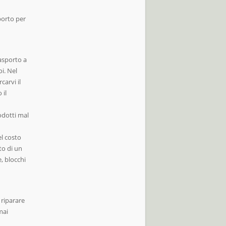
porto per
rasporto a
oi. Nel
carvi il
il
odotti mal
el costo
to di un
, blocchi
i riparare
mai