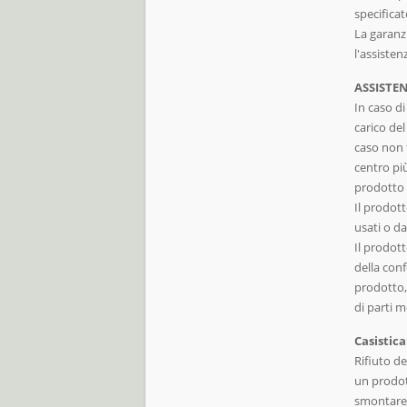
specifica
La garanz
l'assisten
ASSISTE
In caso d
carico del
caso non f
cent
prodotto c
Il prodot
usati o d
Il prodott
della con
prodotto,
di parti m
Casistica
Rifiuto de
un prodot
smontare 