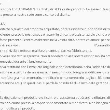
to.
ia copre ESCLUSIVAMENTE i difetti di fabbrica del prodotto. Le spese di tras
za presso la nostra sede sono a carico del cliente.
NZA
i difetto o guasto del prodotto acquistato, potete rinviarcelo, con spese di t
 cliente, presso la nostra sede o recarvi in un centro assistenza più vicino a v
osse presente il centro assistenza nella vostra città, potete chiamarci per cer
ro più vicino a voi. E' garantito 
he si rivela difettoso, mal funzionante, di cattiva fabbricazione.
to verrà riparato in garanzia. Non si addebitano alla nostra responsabilità pr
anneggiati durante il funzionamento.
o va restituito con l'involucro originale e non deteriorato, pena l'addebito d
fezione e la perdita della garanzia. In nessun modo bisogna modificare lo sta
 non bisogna mai smontarlo, modificarlo o manometterlo (taglio di fili, spine
eccaniche ecc..). In questi casi si perde la possibilità di utilizzo della garanzia.
:
lla riparazione: il produttore o il centro di assistenza potrà anche rifiutarsi d
to pervenuto presso la propria sede smontato o modificato. Non bisogna 
o modificare il prodotto.