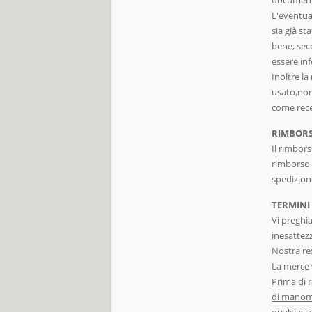
L'eventual
sia già st
bene, sec
essere inf
Inoltre la
usato,non
come rece
RIMBOR
Il rimbors
rimborso 
spedizion
TERMINI
Vi preghia
inesattez
Nostra re
La merce 
Prima di r
di manomi
qualsiasi