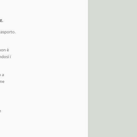
E.
rasporto.
 non è
ndosi i
o a
ome
e