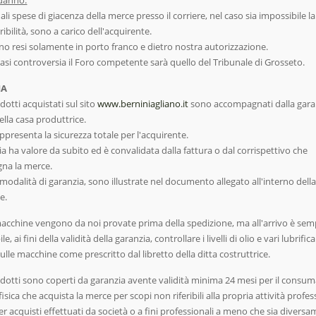
li spese di giacenza della merce presso il corriere, nel caso sia impossibile 
ribilità, sono a carico dell'acquirente.
ano resi solamente in porto franco e dietro nostra autorizzazione.
iasi controversia il Foro competente sarà quello del Tribunale di Grosseto.
IA
odotti acquistati sul sito
www.berniniagliano.it
sono accompagnati dalla gara
della casa produttrice.
ppresenta la sicurezza totale per l'acquirente.
a ha valore da subito ed è convalidata dalla fattura o dal corrispettivo che
na la merce.
modalità di garanzia, sono illustrate nel documento allegato all'interno dell
e.
macchine vengono da noi provate prima della spedizione, ma all'arrivo è se
le, ai fini della validità della garanzia, controllare i livelli di olio e vari lubrific
ulle macchine come prescritto dal libretto della ditta costruttrice.
rodotti sono coperti da garanzia avente validità minima 24 mesi per il consu
isica che acquista la merce per scopi non riferibili alla propria attività profes
er acquisti effettuati da società o a fini professionali a meno che sia divers