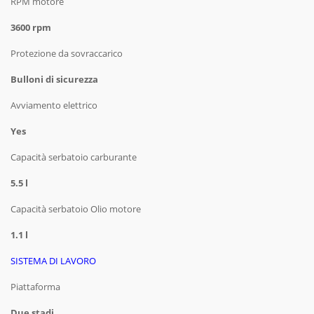
RPM motore
3600 rpm
Protezione da sovraccarico
Bulloni di sicurezza
Avviamento elettrico
Yes
Capacità serbatoio carburante
5.5 l
Capacità serbatoio Olio motore
1.1 l
SISTEMA DI LAVORO
Piattaforma
Due stadi