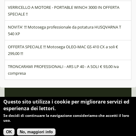
VERRICELLO A MOTORE - PORTABLE WINCH 3000 IN OFFERTA
SPECIALE !!
NOVITA' !!! Motosega professionale da potatura HUSQVARNA T
540 XP
OFFERTA SPECIALE !!! Motosega OLEO-MAC GS 410 CX a soli €
299,00 !!!
TRONCARAMI PROFESSIONALI - ARS LP 40 - A SOLI € 93,00 iva
compresa
© 2026 . All Rights Reserved. BERNINI AGLIANO Loc. Molino,58038
Questo sito utilizza i cookie per migliorare servizi ed
Seggiano (Gr) Tel 0564 950911 email info@berniniagliano.it
esperienza dei lettori.
Se decidi di continuare la navigazione consideriamo che accetti il loro
uso.
OK
No, maggiori info