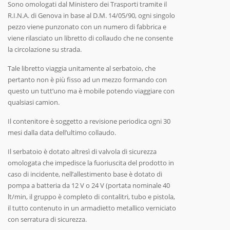
Sono omologati dal Ministero dei Trasporti tramite il
R.I.N.A. di Genova in base al D.M. 14/05/90, ogni singolo
pezzo viene punzonato con un numero di fabbrica e
viene rilasciato un libretto di collaudo che ne consente
la circolazione su strada.
Tale libretto viaggia unitamente al serbatoio, che
pertanto non è più fisso ad un mezzo formando con
questo un tutt’uno ma è mobile potendo viaggiare con
qualsiasi camion.
Il contenitore è soggetto a revisione periodica ogni 30
mesi dalla data dell’ultimo collaudo.
Il serbatoio è dotato altresì di valvola di sicurezza
omologata che impedisce la fuoriuscita del prodotto in
caso di incidente, nell’allestimento base è dotato di
pompa a batteria da 12 V o 24 V (portata nominale 40
lt/min, il gruppo è completo di contalitri, tubo e pistola,
il tutto contenuto in un armadietto metallico verniciato
con serratura di sicurezza.