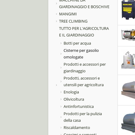
MACCHINE DA
GIARDINAGGIO E BOSCHIVE
MANGIMI
TREE CLIMBING
TUTTO PER L'AGRICOLTURA
E IL GIARDINAGGIO
Botti per acqua
Cisterne per gasolio
omologate
Prodotti e accessori per
giardinaggio
Prodotti, accessori e
utensili per agricoltura
Enologia
Olivicoltura
Antinfortunistica
Prodotti per la pulizia
della casa
Riscaldamento
Concimi e sementi